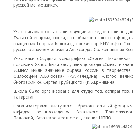
русской метафизике».
Участниками школы стали ведущие исследователи по дан
Тульской епархии, президент образовательного фонда 
священник Георгий Белькинд, профессор КИУ, к.ф.н. Оле
русского зарубежья имени Александра Солженицына» Ксен
Участники обсудили монографию «Сергей Николаевич 
половины XX в.». Были заслушаны доклады «Смысл и значен
«Смысл и/или значение образа России в творчестве 
философии А.В.Лосева» (К.А.Каледина), «Логос вел
биографии кн. Сергея Трубецкого» (К.Б.Ермишина).
Школа была организована для студентов, аспирантов,
Татарстан.
Организаторами выступили: Образовательный фонд им
кафедра религиоведения Казанского (Приволжско
Палладий, Казанское местное отделение ИППО.