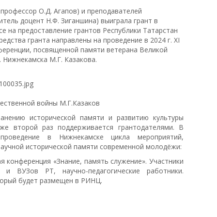
профессор О.Д. Агапов) и преподавателей
тель доцент Н.Ф. Зиганшина) выиграла грант в
рсе на предоставление грантов Республики Татарстан
редства гранта направлены на проведение в 2024 г. XI
ференции, посвященной памяти ветерана Великой
 Нижнекамска М.Г. Казакова.
ественной войны М.Г.Казаков
ранению исторической памяти и развитию культуры
же второй раз поддерживается грантодателями. В
 проведение в Нижнекамске цикла мероприятий,
аучной исторической памяти современной молодёжи:
 конференция «Знание, память служение». Участники
 и ВУЗов РТ, научно-педагогические работники.
торый будет размещен в РИНЦ.