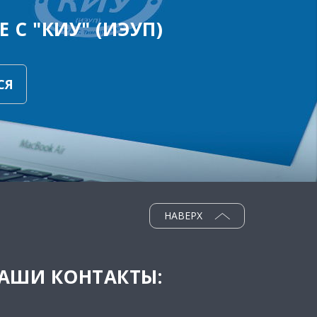
 С "КИУ" (ИЭУП)
СЯ
НАВЕРХ
АШИ КОНТАКТЫ: