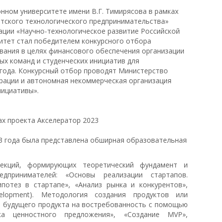
нном университете имени В.Г. Тимирясова в рамках
тского технологического предпринимательства»
ации «Научно-технологическое развитие Российской
итет стал победителем конкурсного отбора
вания в целях финансового обеспечения организации
х команд и студенческих инициатив для
года. Конкурсный отбор проводят Министерство
рации и автономная некоммерческая организация
ициативы».
3 года была представлена обширная образовательная
лекций, формирующих теоретический фундамент и
едпринимателей: «Основы реализации стартапов.
ипотез в стартапе», «Анализ рынка и конкурентов»,
elopment). Методология создания продуктов или
па будущего продукта на востребованность с помощью
ка ценностного предложения», «Создание MVP»,