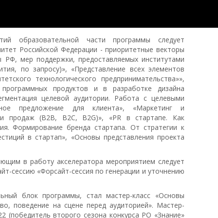
ятий образовательной части программы следует
нитет Российской Федерации - приоритетные векторы
ы РФ, мер поддержки, предоставляемых институтами
ития, по запросу)», «Представление всех элементов
етского технологического предпринимательства»»,
 программных продуктов и в разработке дизайна
егментация целевой аудитории. Работа с целевыми
стное предложение для клиента», «Маркетинг и
и продаж (B2B, B2C, B2G)», «PR в стартапе. Как
ия. Формирование бренда стартапа. От стратегии к
естиций в стартап», «Основы представления проекта
ющим в работу акселератора мероприятием следует
йт-сессию «Форсайт-сессия по генерации и уточнению
ьный блок программы, стал мастер-класс «Основы
во, поведение на сцене перед аудиторией». Мастер-
22 (победитель второго сезона конкурса РО «Знание»