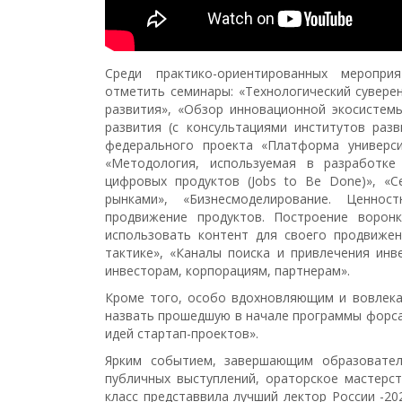
Среди практико-ориентированных меропри
отметить семинары: «Технологический сувере
развития», «Обзор инновационной экосистем
развития (с консультациями институтов разв
федерального проекта «Платформа университ
«Методология, используемая в разработке
цифровых продуктов (Jobs to Be Done)», «С
рынками», «Бизнес­моделирование. Ценно
продвижение продуктов. Построение воронк
использовать контент для своего продвижен
тактике», «Каналы поиска и привлечения инв
инвесторам, корпорациям, партнерам».
Кроме того, особо вдохновляющим и вовлека
назвать прошедшую в начале программы форса
идей стартап­-проектов».
Ярким событием, завершающим образовател
публичных выступлений, ораторское мастерст
класс представвила лучший лектор России -20