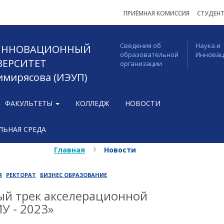
ПРИЁМНАЯ КОМИССИЯ
СТУДЕН
Сведения об
Наука и
 ИННОВАЦИОННЫЙ
образовательной
Иннова
ВЕРСИТЕТ
организации
Тимирясова (ИЭУП)
ФАКУЛЬТЕТЫ
КОЛЛЕДЖ
НОВОСТИ
ЬНАЯ СРЕДА
Главная
Новости
Я
РЕКТОРАТ
БИЗНЕС ОБРАЗОВАНИЕ
ый трек акселерационной
У - 2023»