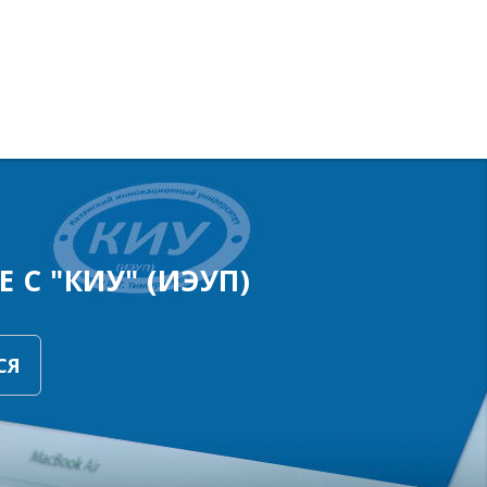
 С "КИУ" (ИЭУП)
СЯ