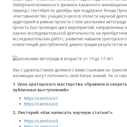
Набережночелнинского филиала Казанского инновационно
период с сентября по декабрь при поддержке Фонда През
«Наставничество учащихся школ в области научной деят
аудиторией в рамках проекта стали школьники автограда в
проекта был проведен цикл мероприятий, направленных 
научно-исследовательской деятельности; на приобретени
исследовательских работ, развитие навыков ораторского
компетенций для публичной демонстрации результатов и
Мы с удовольствием делимся с вами ссылками на трансл
желающие могут пополнить свой багаж знаний. Не остав
1. Урок ораторского мастерства «Правила и секрет
публичных выступлений»
https://s.ieml.ru/v1
https://s.ieml.ru/v2
2. Лекторий «Как написать научную статью?»
https://s.ieml.ru/v3
https://s.ieml.ru/v4