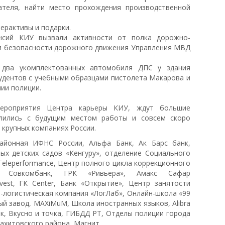
ателя, найти место прохождения производственной
ерактивы и подарки.
нсий КИУ вызвали активности от полка дорожно-
ии безопасности дорожного движения Управления МВД
и два укомплектованных автомобиля ДПС у здания
тудентов с учебными образцами пистолета Макарова и
ии полиции.
 мероприятия Центра карьеры КИУ, ждут большие
елились с будущим местом работы и совсем скоро
 крупных компаниях России.
районная ИФНС России, Альфа Банк, Ак Барс банк,
ых детских садов «Кенгуру», отделение Социального
Teleperformance, Центр полного цикла коррекционного
с,
Совкомбанк,
ГРК «Ривьера»,
Амакс Сафар
vest,
ГК Center, Б
анк «Открытие»,
Центр занятости
-логистическая компания «ЛогЛаб»,
Онлайн-школа «99
ый завод,
MAXiMuM,
Школа иностранных языков,
Alibra
нк,
Вкусно и точка,
ГИБДД РТ,
Отделы полиции города
вахитовского района,
Магнит.