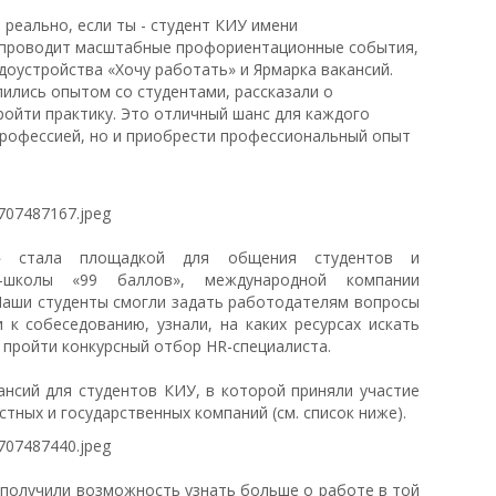
 реально, если ты - студент КИУ имени
о проводит масштабные профориентационные события,
удоустройства «Хочу работать» и Ярмарка вакансий.
ились опытом со студентами, рассказали о
ройти практику. Это отличный шанс для каждого
профессией, но и приобрести профессиональный опыт
ь» стала площадкой для общения студентов и
н-школы «99 баллов», международной компании
. Наши студенты смогли задать работодателям вопросы
 к собеседованию, узнали, на каких ресурсах искать
ы пройти конкурсный отбор HR-специалиста.
ансий для студентов КИУ, в которой приняли участие
стных и государственных компаний (см. список ниже).
 получили возможность узнать больше о работе в той