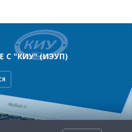
 С "КИУ" (ИЭУП)
СЯ