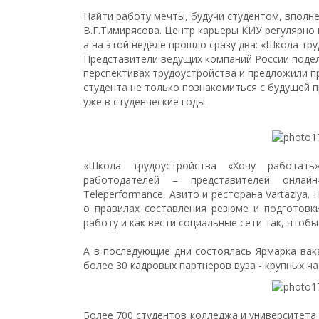
Найти работу мечты, будучи студентом, вполне
В.Г.Тимирясова. Центр карьеры КИУ регулярн
а на этой неделе прошло сразу два: «Школа тр
Представители ведущих компаний России подел
перспективах трудоустройства и предложили п
студента не только познакомиться с будущей 
уже в студенческие годы.
«Школа трудоустройства «Хочу работат
работодателей – представителей онлай
Teleperformance, Авито и ресторана Vartaziya
о правилах составления резюме и подготовки
работу и как вести социальные сети так, чтоб
А в последующие дни состоялась Ярмарка вак
более 30 кадровых партнеров вуза - крупных ча
Более 700 студентов колледжа и университета