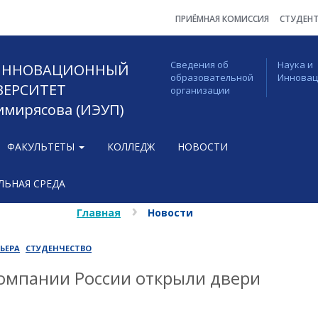
ПРИЁМНАЯ КОМИССИЯ
СТУДЕН
Сведения об
Наука и
 ИННОВАЦИОННЫЙ
образовательной
Иннова
ВЕРСИТЕТ
организации
Тимирясова (ИЭУП)
ФАКУЛЬТЕТЫ
КОЛЛЕДЖ
НОВОСТИ
ЬНАЯ СРЕДА
Главная
Новости
ЬЕРА
СТУДЕНЧЕСТВО
омпании России открыли двери