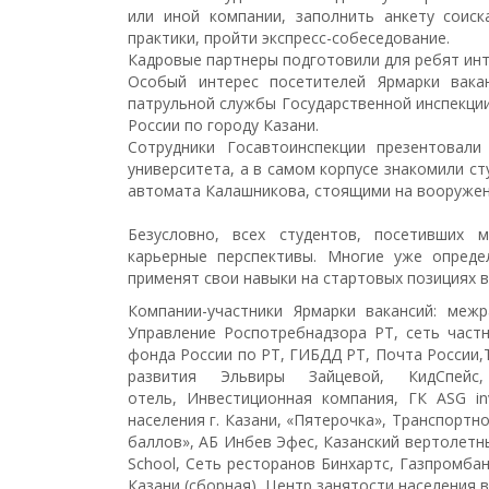
или иной компании, заполнить анкету соиск
практики, пройти экспресс-собеседование.
Кадровые партнеры подготовили для ребят инт
Особый интерес посетителей Ярмарки вака
патрульной службы Государственной инспекц
России по городу Казани.
Сотрудники Госавтоинспекции презентовал
университета, а в самом корпусе знакомили с
автомата Калашникова, стоящими на вооружен
Безусловно, всех студентов, посетивших
карьерные перспективы. Многие уже опред
применят свои навыки на стартовых позициях в
Компании-участники Ярмарки вакансий: меж
Управление Роспотребнадзора РТ, сеть частн
фонда России по РТ, ГИБДД РТ, Почта России,
развития Эльвиры Зайцевой, К
идСпей
отель,
Инвестиционная компания, ГК ASG in
населения г. Казани,
«Пятерочка»,
Транспортно
баллов»,
АБ Инбев Эфес,
Казанский вертолетн
School, С
еть ресторанов Бинхартс,
Газпромба
Казани (сборная),
Центр занятости населения 