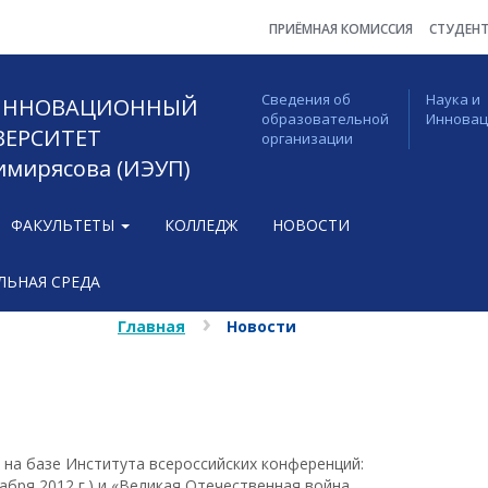
ПРИЁМНАЯ КОМИССИЯ
СТУДЕН
Сведения об
Наука и
 ИННОВАЦИОННЫЙ
образовательной
Иннова
ВЕРСИТЕТ
организации
Тимирясова (ИЭУП)
ФАКУЛЬТЕТЫ
КОЛЛЕДЖ
НОВОСТИ
ЬНАЯ СРЕДА
Главная
Новости
на базе Института всероссийских конференций:
абря 2012 г.) и «Великая Отечественная война