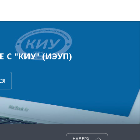
 С "КИУ" (ИЭУП)
СЯ
НАВЕРХ