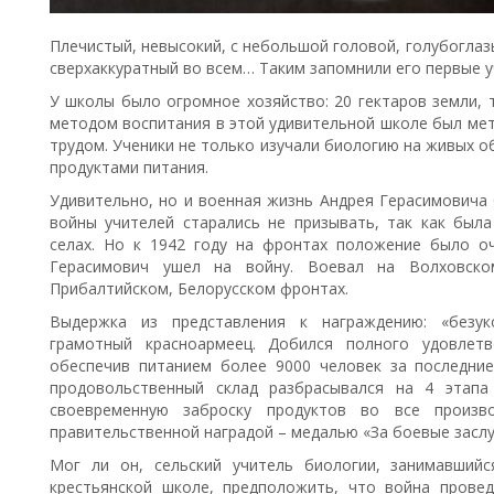
Плечистый, невысокий, с небольшой головой, голубоглаз
сверхаккуратный во всем… Таким запомнили его первые уч
У школы было огромное хозяйство: 20 гектаров земли, 
методом воспитания в этой удивительной школе был мето
трудом. Ученики не только изучали биологию на живых о
продуктами питания.
Удивительно, но и военная жизнь Андрея Герасимовича 
войны учителей старались не призывать, так как была
селах. Но к 1942 году на фронтах положение было о
Герасимович ушел на войну. Воевал на Волховском
Прибалтийском, Белорусском фронтах.
Выдержка из представления к награждению: «безуко
грамотный красноармеец. Добился полного удовлетв
обеспечив питанием более 9000 человек за последни
продовольственный склад разбрасывался на 4 этап
своевременную заброску продуктов во все произво
правительственной наградой – медалью «За боевые заслу
Мог ли он, сельский учитель биологии, занимавший
крестьянской школе, предположить, что война прове