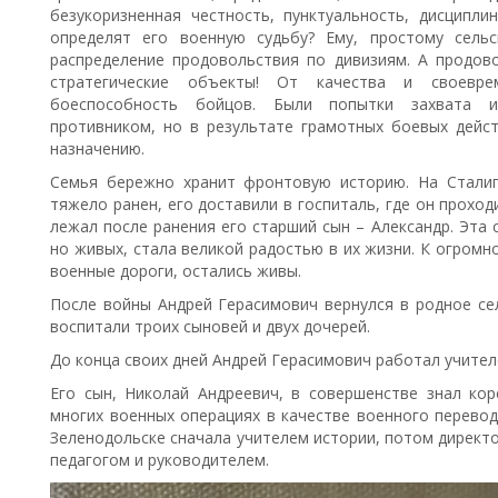
безукоризненная честность, пунктуальность, дисципли
определят его военную судьбу? Ему, простому сель
распределение продовольствия по дивизиям. А продов
стратегические объекты! От качества и своевр
боеспособность бойцов. Были попытки захвата и
противником, но в результате грамотных боевых дейс
назначению.
Семья бережно хранит фронтовую историю. На Стали
тяжело ранен, его доставили в госпиталь, где он проходи
лежал после ранения его старший сын – Александр. Эта 
но живых, стала великой радостью в их жизни. К огромно
военные дороги, остались живы.
После войны Андрей Герасимович вернулся в родное се
воспитали троих сыновей и двух дочерей.
До конца своих дней Андрей Герасимович работал учител
Его сын, Николай Андреевич, в совершенстве знал кор
многих военных операциях в качестве военного перевод
Зеленодольске сначала учителем истории, потом директ
педагогом и руководителем.