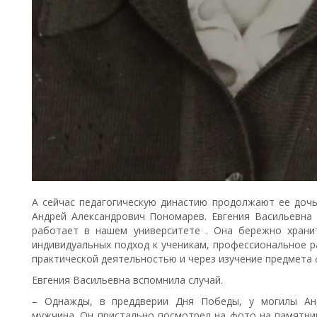
А сейчас педагогическую династию продолжают ее дочь
Андрей Александрович Пономарев. Евгения Васильевна
работает в нашем университете . Она бережно хранит
индивидуальных подход к ученикам, профессиональное ра
практической деятельностью и через изучение предмета
Евгения Васильевна вспомнила случай.
– Однажды, в преддверии Дня Победы, у могилы Ан
мужчина. Он пристально посмотрел на фото на памятник