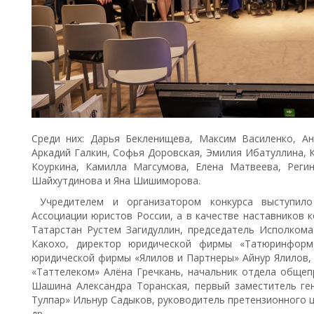
Среди них: Дарья Бекленищева, Максим Василенко, Ан
Аркадий Галкин, Софья Доровская, Эмилия Ибатуллина, 
Коуркина, Камилла Магсумова, Елена Матвеева, Реги
Шайхутдинова и Яна Шишиморова.
Учредителем и организатором конкурса выступило
Ассоциации юристов России, а в качестве наставников 
Татарстан Рустем Загидуллин, председатель Исполком
Какохо, директор юридической фирмы «Татюринформ
юридической фирмы «Ялилов и Партнеры» Айнур Ялилов, 
«Таттелеком» Алёна Гречкань, начальник отдела общеп
Шашина Александра Торанская, первый заместитель г
Тулпар» Ильнур Садыков, руководитель претензионного 
др.