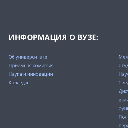
ИНФОРМАЦИЯ О ВУЗЕ:
Об университете
Меж
Приемная комиссия
Сту
Наука и инновации
Нау
Колледж
Све
Дис
вза
фун
Пол
пер