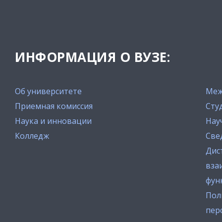
ИНФОРМАЦИЯ О ВУЗЕ:
Об университете
Меж
Приемная комиссия
Сту
Наука и инновации
Нау
Колледж
Све
Дис
вза
фун
Пол
пер