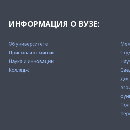
ИНФОРМАЦИЯ О ВУЗЕ:
Об университете
Меж
Приемная комиссия
Сту
Наука и инновации
Нау
Колледж
Све
Дис
вза
фун
Пол
пер