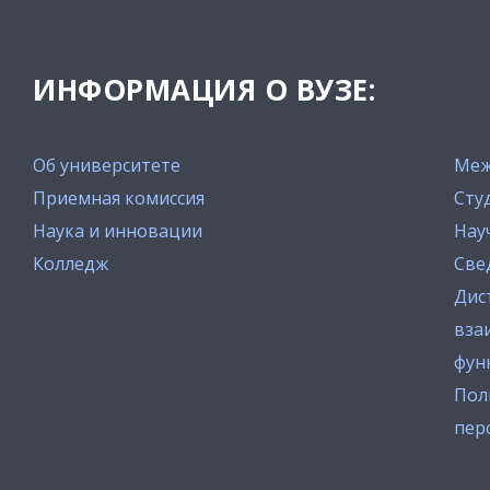
ИНФОРМАЦИЯ О ВУЗЕ:
Об университете
Меж
Приемная комиссия
Сту
Наука и инновации
Нау
Колледж
Све
Дис
вза
фун
Пол
пер