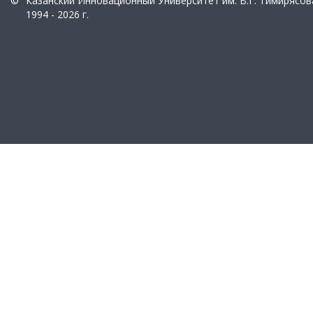
©
Казанский Инновационный Университет им. В.Г. Тимирясов
1994 - 2026 г.