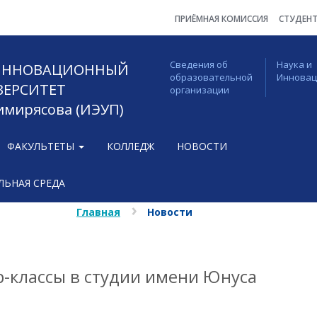
ПРИЁМНАЯ КОМИССИЯ
СТУДЕН
Сведения об
Наука и
 ИННОВАЦИОННЫЙ
образовательной
Иннова
ВЕРСИТЕТ
организации
Тимирясова (ИЭУП)
ФАКУЛЬТЕТЫ
КОЛЛЕДЖ
НОВОСТИ
ЬНАЯ СРЕДА
Главная
Новости
р-классы в студии имени Юнуса