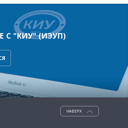
 С "КИУ" (ИЭУП)
СЯ
НАВЕРХ