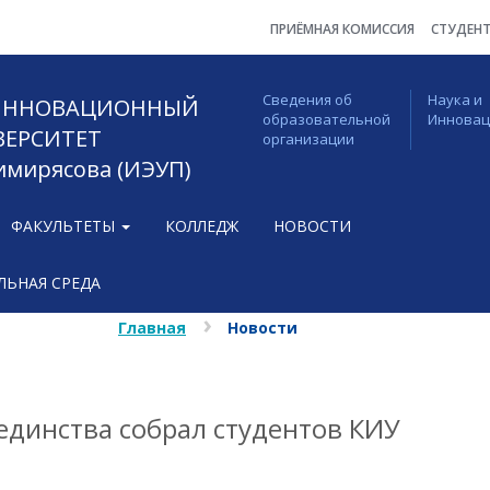
ПРИЁМНАЯ КОМИССИЯ
СТУДЕН
Сведения об
Наука и
 ИННОВАЦИОННЫЙ
образовательной
Иннова
ВЕРСИТЕТ
организации
Тимирясова (ИЭУП)
ФАКУЛЬТЕТЫ
КОЛЛЕДЖ
НОВОСТИ
ЬНАЯ СРЕДА
Главная
Новости
единства собрал студентов КИУ