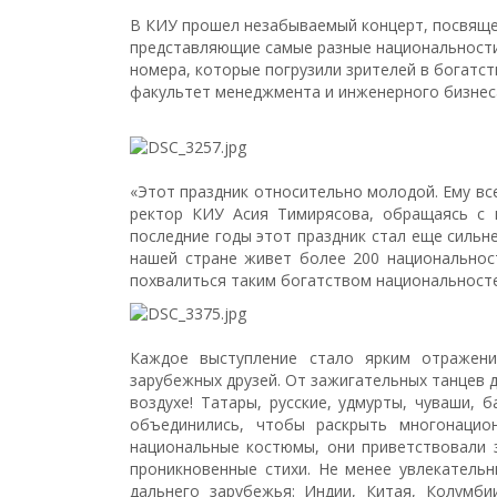
В КИУ прошел незабываемый концерт, посвяще
представляющие самые разные национальности
номера, которые погрузили зрителей в богатс
факультет менеджмента и инженерного бизнес
«Этот праздник относительно молодой. Ему все
ректор КИУ Асия Тимирясова, обращаясь с п
последние годы этот праздник стал еще сильн
нашей стране живет более 200 национальнос
похвалиться таким богатством национальностей
Каждое выступление стало ярким отражен
зарубежных друзей. От зажигательных танцев 
воздухе! Татары, русские, удмурты, чуваши,
объединились, чтобы раскрыть многонацио
национальные костюмы, они приветствовали 
проникновенные стихи. Не менее увлекатель
дальнего зарубежья: Индии, Китая, Колумби