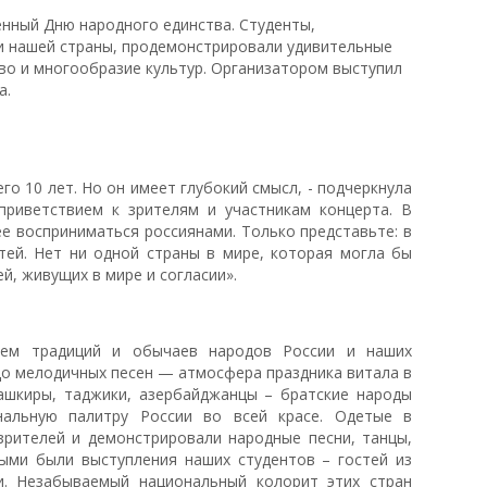
нный Дню народного единства. Студенты,
 нашей страны, продемонстрировали удивительные
тво и многообразие культур. Организатором выступил
а.
го 10 лет. Но он имеет глубокий смысл, - подчеркнула
риветствием к зрителям и участникам концерта. В
ее восприниматься россиянами. Только представьте: в
тей. Нет ни одной страны в мире, которая могла бы
, живущих в мире и согласии».
ием традиций и обычаев народов России и наших
до мелодичных песен — атмосфера праздника витала в
 башкиры, таджики, азербайджанцы – братские народы
нальную палитру России во всей красе. Одетые в
зрителей и демонстрировали народные песни, танцы,
ными были выступления наших студентов – гостей из
и. Незабываемый национальный колорит этих стран