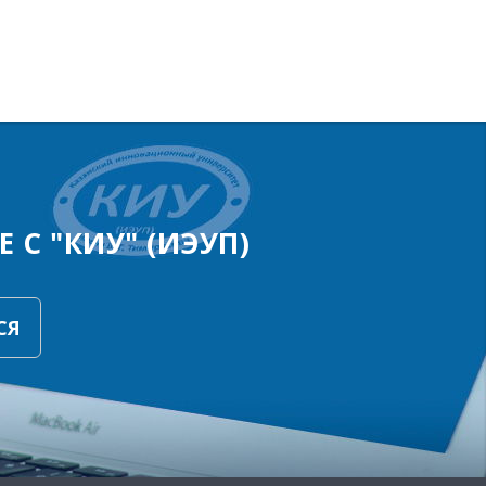
 С "КИУ" (ИЭУП)
СЯ