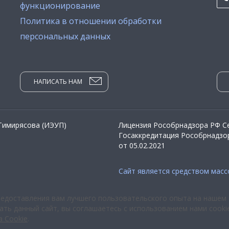
функционирование
Политика в отношении обработки
персональных данных
НАПИСАТЬ НАМ
 Тимирясова (ИЭУП)
Лицензия Рособрнадзора РФ Се
Госаккредитация Рособрнадзор
от 05.02.2021
Сайт является средством мас
редоставления вам лучшего пользовательского опыта на нашем 
ть данный сайт, вы соглашаетесь с использованием нами cooki
а Cookie
.