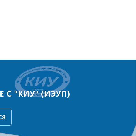
 С "КИУ" (ИЭУП)
СЯ