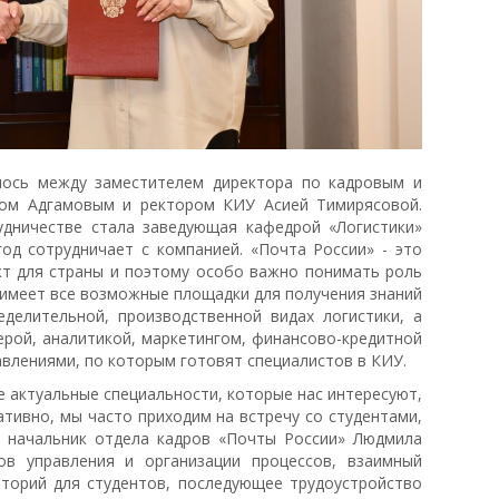
лось между заместителем директора по кадровым и
ом Адгамовым и ректором КИУ Асией Тимирясовой.
дничестве стала заведующая кафедрой «Логистики»
год сотрудничает с компанией. «Почта России» - это
кт для страны и поэтому особо важно понимать роль
а имеет все возможные площадки для получения знаний
еделительной, производственной видах логистики, а
ерой, аналитикой, маркетингом, финансово-кредитной
авлениями, по которым готовят специалистов в КИУ.
е актуальные специальности, которые нас интересуют,
тивно, мы часто приходим на встречу со студентами,
че начальник отдела кадров «Почты России» Людмила
ов управления и организации процессов, взаимный
аторий для студентов, последующее трудоустройство