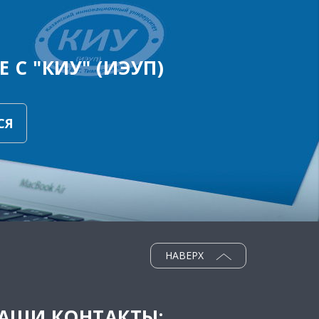
 С "КИУ" (ИЭУП)
СЯ
НАВЕРХ
АШИ КОНТАКТЫ: