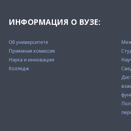
ИНФОРМАЦИЯ О ВУЗЕ:
Об университете
Меж
Приемная комиссия
Сту
Наука и инновации
Нау
Колледж
Све
Дис
вза
фун
Пол
пер