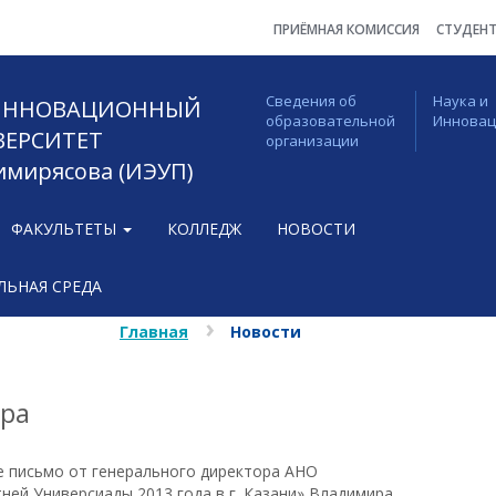
ПРИЁМНАЯ КОМИССИЯ
СТУДЕН
Сведения об
Наука и
 ИННОВАЦИОННЫЙ
образовательной
Иннова
ВЕРСИТЕТ
организации
Тимирясова (ИЭУП)
ФАКУЛЬТЕТЫ
КОЛЛЕДЖ
НОВОСТИ
ЬНАЯ СРЕДА
Главная
Новости
ора
е письмо от генерального директора АНО
ней Универсиады 2013 года в г. Казани» Владимира