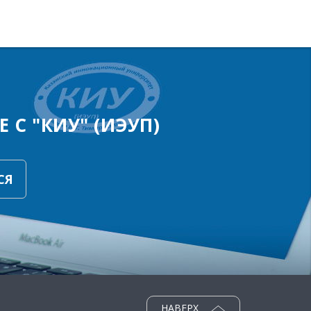
 С "КИУ" (ИЭУП)
СЯ
НАВЕРХ