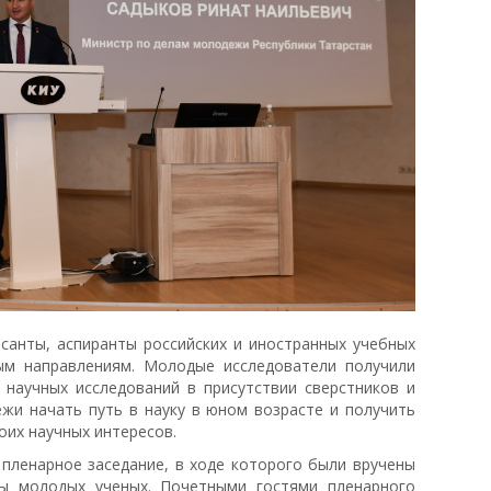
рсанты, аспиранты российских и иностранных учебных
ым направлениям. Молодые исследователи получили
 научных исследований в присутствии сверстников и
ежи начать путь в науку в юном возрасте и получить
оих научных интересов.
 пленарное заседание, в ходе которого были вручены
ы молодых ученых. Почетными гостями пленарного