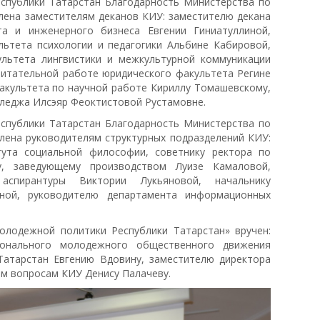
еспублики Татарстан Благодарность Министерства по
лена заместителям деканов КИУ: заместителю декана
а и инженерного бизнеса Евгении Гиниатуллиной,
льтета психологии и педагогики Альбине Кабировой,
льтета лингвистики и межкультурной коммуникации
питательной работе юридического факультета Регине
акультета по научной работе Кириллу Томашевскому,
лледжа Илсэяр Феоктистовой Рустамовне.
еспублики Татарстан Благодарность Министерства по
лена руководителям структурных подразделений КИУ:
тута социальной философии, советнику ректора по
у, заведующему производством Луизе Камаловой,
спирантуры Виктории Лукьяновой, начальнику
ной, руководителю департамента информационных
молодежной политики Республики Татарстан» вручен:
ионального молодежного общественного движения
Татарстан Евгению Вдовину, заместителю директора
ым вопросам КИУ Денису Палачеву.