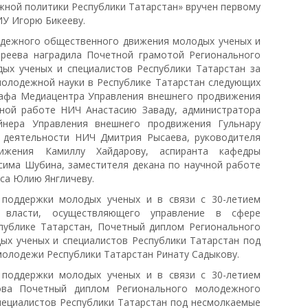
ежной политики Республики Татарстан» вручен первому
ИУ Игорю Бикееву.
дежного общественного движения молодых ученых и
реева наградила Почетной грамотой Регионального
х ученых и специалистов Республики Татарстан за
молодежной науки в Республике Татарстан следующих
рафа Медиацентра Управления внешнего продвижения
чной работе НИЧ Анастасию Заваду, администратора
йнера Управления внешнего продвижения Гульнару
й деятельности НИЧ Дмитрия Рысаева, руководителя
ижения Камиллу Хайдарову, аспиранта кафедры
сима Шубина, заместителя декана по научной работе
са Юлию Янгличеву.
 поддержки молодых ученых и в связи с 30-летием
 власти, осуществляющего управление в сфере
публике Татарстан, Почетный диплом Регионального
х ученых и специалистов Республики Татарстан под
молодежи Республики Татарстан Ринату Садыкову.
 поддержки молодых ученых и в связи с 30-летием
ова Почетный диплом Регионального молодежного
пециалистов Республики Татарстан под несмолкаемые