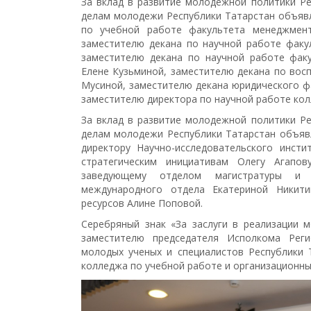
За вклад в развитие молодежной политики Р
делам молодежи Республики Татарстан объяв
по учебной работе факультета менеджмент
заместителю декана по научной работе факу
заместителю декана по научной работе факу
Елене Кузьминой, заместителю декана по вос
Мусиной, заместителю декана юридического ф
заместителю директора по научной работе ко
За вклад в развитие молодежной политики Р
делам молодежи Республики Татарстан объяв
директору Научно-исследовательского инсти
стратегическим инициативам Олегу Агапов
заведующему отделом магистратуры и а
международного отдела Екатериной Никити
ресурсов Алине Поповой.
Серебряный знак «За заслуги в реализации 
заместителю председателя Исполкома Рег
молодых ученых и специалистов Республики 
колледжа по учебной работе и организационн