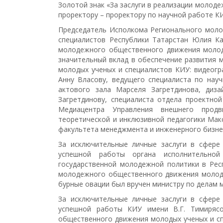
Золотой знак «За заслуги в реализации молод
проректору – проректору по научной работе К
Председатель Исполкома Регионального моло
специалистов Республики Татарстан Юлия Ка
молодежного общественного движения молоды
значительный вклад в обеспечение развития 
молодых ученых и специалистов КИУ: видеог
Анну Власову, ведущего специалиста по нау
актового зала Марселя Загретдинова, диза
Загретдинову, специалиста отдела проектно
Медиацентра Управления внешнего продв
теоретической и инклюзивной педагогики Мак
факультета менеджмента и инженерного бизне
За исключительные личные заслуги в сфере
успешной работы органа исполнительной
государственной молодежной политики в Рес
молодежного общественного движения молоды
бурные овации был вручен министру по делам 
За исключительные личные заслуги в сфере
успешной работы КИУ имени В.Г. Тимиряс
общественного движения молодых ученых и с