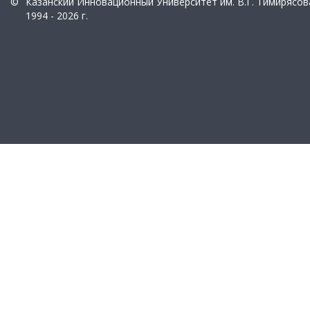
©
Казанский Инновационный Университет им. В.Г. Тимирясов
1994 - 2026 г.