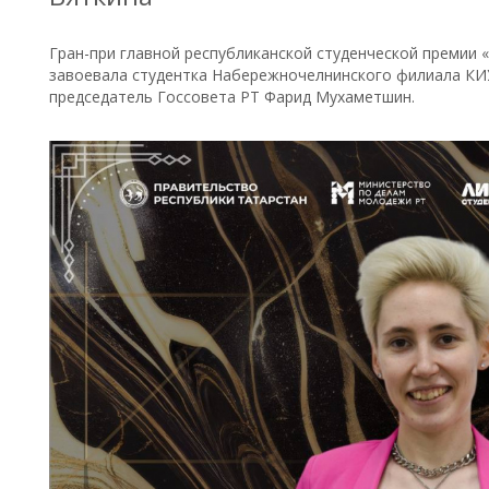
Гран-при главной республиканской студенческой премии 
завоевала студентка Набережночелнинского филиала КИУ
председатель Госсовета РТ Фарид Мухаметшин.