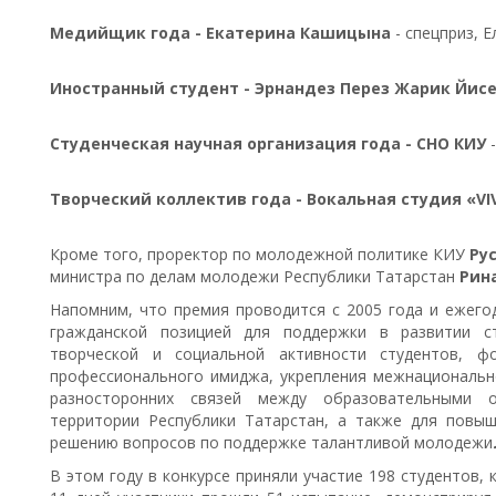
Медийщик года
- Екатерина Кашицына
- спецприз, 
Иностранный студен
т - Эрнандез Перез Жарик Йис
Студенческая научная организация года
- СНО КИУ
-
Творческий коллектив года
- Вокальная студия «VI
Кроме того, проректор по молодежной политике КИУ
Ру
министра по делам молодежи Республики Татарстан
Рин
Напомним, что премия проводится с 2005 года и ежего
гражданской позицией для поддержки в развитии ст
творческой и социальной активности студентов, ф
профессионального имиджа, укрепления межнационально
разносторонних связей между образовательными 
территории Республики Татарстан, а также для повы
решению вопросов по поддержке талантливой молодежи
В этом году в конкурсе приняли участие 198 студентов,