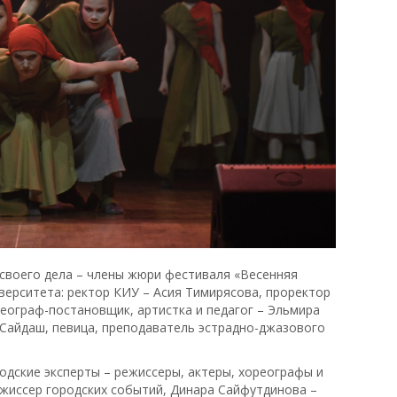
своего дела – члены жюри фестиваля «Весенняя
верситета: ректор КИУ – Асия Тимирясова, проректор
еограф-постановщик, артистка и педагог – Эльмира
 Сайдаш, певица, преподаватель эстрадно-джазового
одские эксперты – режиссеры, актеры, хореографы и
ежиссер городских событий, Динара Сайфутдинова –