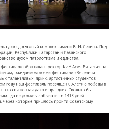
льтурно-досуговый комплекс имени В. И. Ленина. Под
рации, Республики Татарстан и Казанского
ранство духом патриотизма и единства.
м фестиваля обратилась ректор КИУ Асия Витальевна
юбимом, ожидаемом всеми фестивале «Весенняя
мых талантливых, ярких, артистичных студентов
том году наш фестиваль посвящен 80-летию победы в
н, это священная дата и праздник. Сколько бы
 никогда не должны забывать те 1418 дней
й, через которые пришлось пройти Советскому