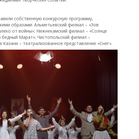
авили собственную конкурсную программу,
кими образами: Альметьевский филиал – «Зов
алеко от войны»; Нижнекамский филиал – «Солнце
 бедный Марат»; Чистопольский филиал –
 Казани – театрализованное представление «Снег».