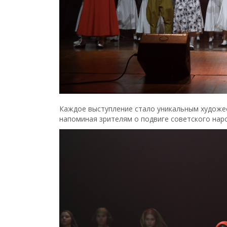
Каждое выступление стало уникальным художе
напоминая зрителям о подвиге советского нар