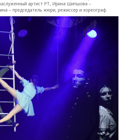
 заслуженный артист РТ, Ирина Шипшова –
ина – председатель жюри, режиссер и хореограф.