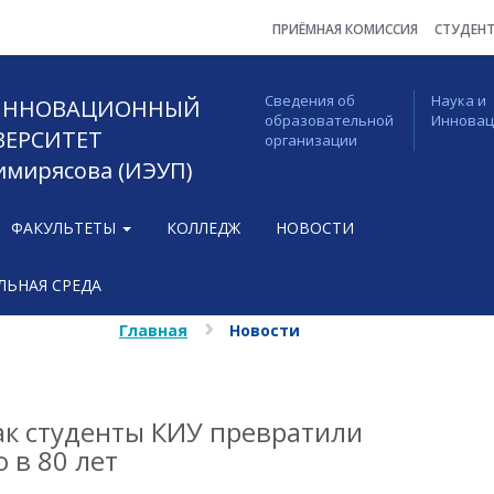
ПРИЁМНАЯ КОМИССИЯ
СТУДЕН
Сведения об
Наука и
 ИННОВАЦИОННЫЙ
образовательной
Иннова
ВЕРСИТЕТ
организации
Тимирясова (ИЭУП)
ФАКУЛЬТЕТЫ
КОЛЛЕДЖ
НОВОСТИ
ЬНАЯ СРЕДА
Главная
Новости
как студенты КИУ превратили
 в 80 лет