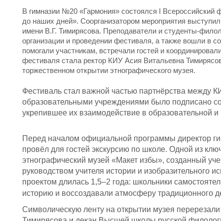
В гимназии №20 «Гармония» состоялся I Всероссийский 
до наших дней». Соорганизатором мероприятия выступил
имени В.Г. Тимирясова. Преподаватели и студенты-филол
организации и проведении фестиваля, а также вошли в с
помогали участникам, встречали гостей и координировал
фестиваля стала ректор КИУ Асия Витальевна Тимирясова
торжественном открытии этнографического музея.
Фестиваль стал важной частью партнёрства между К
образовательными учреждениями было подписано со
укрепившее их взаимодействие в образовательной и
Перед началом официальной программы директор г
провёл для гостей экскурсию по школе. Одной из клю
этнографический музей «Макет избы», созданный уче
руководством учителя истории и изобразительного и
проектом длилась 1,5–2 года: школьники самостоятел
историю и воссоздавали атмосферу традиционного д
Символическую ленту на открытии музея перерезали
Тимирясова и декан Высшей школы русской филолог