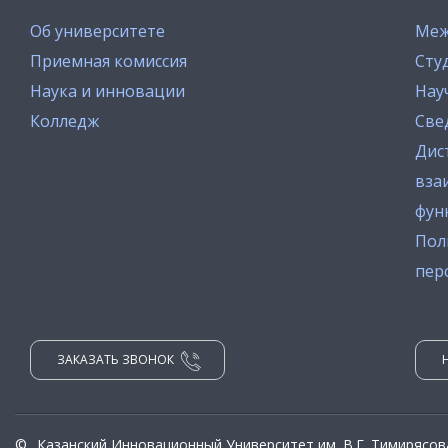
Об университете
Меж
Приемная комиссия
Сту
Наука и инновации
Нау
Колледж
Све
Дис
вза
фун
Пол
пер
ЗАКАЗАТЬ ЗВОНОК
©
Казанский Инновационный Университет им. В.Г. Тимирясов