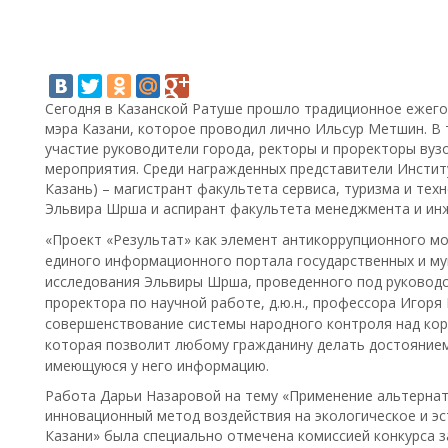
Сегодня в Казанской Ратуше прошло традиционное ежег
мэра Казани, которое проводил лично Ильсур Метшин. В
участие руководители города, ректоры и проректоры вузо
мероприятия. Среди награжденных представители Институт
Казань) – магистрант факультета сервиса, туризма и те
Эльвира Шрша и аспирант факультета менеджмента и инж
«Проект «Результат» как элемент антикоррупционного м
единого информационного портала государственных и мун
исследования Эльвиры Шрша, проведенного под руковод
проректора по научной работе, д.ю.н., профессора Игоря 
совершенствование системы народного контроля над ко
которая позволит любому гражданину делать достоянием
имеющуюся у него информацию.
Работа Дарьи Назаровой на тему «Применение альтернат
инновационный метод воздействия на экологическое и эс
Казани» была специально отмечена комиссией конкурса з