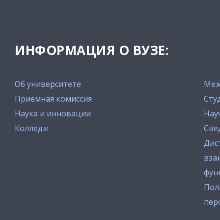
ИНФОРМАЦИЯ О ВУЗЕ:
Об университете
Меж
Приемная комиссия
Сту
Наука и инновации
Нау
Колледж
Све
Дис
вза
фун
Пол
пер