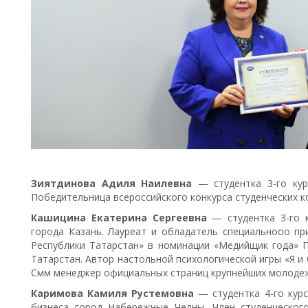
Зиятдинова Адиля Наилевна
— студентка 3-го кур
Победительница всероссийского конкурса студенческих к
Кашицина Екатерина Сергеевна
— студентка 3-го к
города Казань. Лауреат и обладатель специальнооо пр
Республики Татарстан» в номинации «Медийщик года» П
Татарстан. Автор настольной психологической игры «Я и
Смм менеджер официальных страниц крупнейших молодеж
Каримова Камиля Рустемовна
— студентка 4-го кур
бизнеса город Набережные Челны. Член студенческог