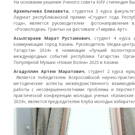
На основании решения Ученого совета КИУ стипендия бы
Архипычева Елизавета
,
студентка 3 курса факульте
Лауреат республиканской премии «Студент года Респ
года», является руководителем фотонаправления 
«Росмолодежь. Гранты» на фестивале «Таврива. Арт».
Асылгараев Марат Рустамович
,
студент 4 курса 
коммуникации город Казань. Руководитель Медиа-центр
Татарстан 2024» в номинации «Лучший волонтерс
международных событий республики Татарстан. Орга
Популярной Музыки «Новая Волна» 2025 в Казани.
Агадуллин Артем Маратович
,
студент 2 курса юри
Является победителем Всероссийской научно-практич
методические аспекты межведомственного взаимодей
работы с несовершеннолетними: проблемы и перспект
практической конференции молодых ученых «Казанские 
2024», является председателем Клуба молодых избирател