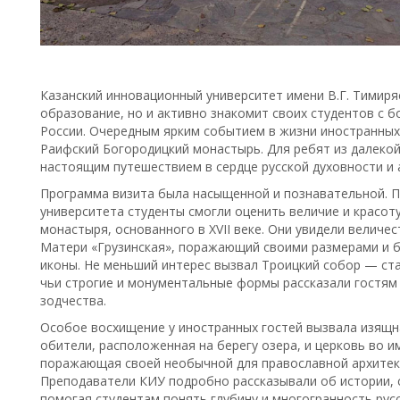
Казанский инновационный университет имени В.Г. Тимиря
образование, но и активно знакомит своих студентов с 
России. Очередным ярким событием в жизни иностранных 
Раифский Богородицкий монастырь. Для ребят из далекой
настоящим путешествием в сердце русской духовности и 
Программа визита была насыщенной и познавательной. 
университета студенты смогли оценить величие и красот
монастыря, основанного в XVII веке. Они увидели величе
Матери «Грузинская», поражающий своими размерами и б
иконы. Не меньший интерес вызвал Троицкий собор — ст
чьи строгие и монументальные формы рассказали гостям
зодчества.
Особое восхищение у иностранных гостей вызвала изящн
обители, расположенная на берегу озера, и церковь во 
поражающая своей необычной для православной архитек
Преподаватели КИУ подробно рассказывали об истории, 
помогая студентам понять глубину и многогранность русс