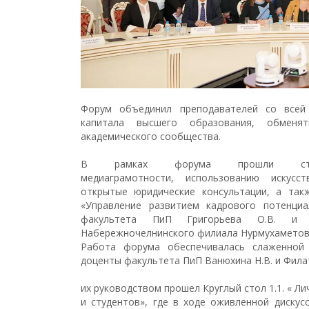
Форум объединил преподавателей со всей 
капитала высшего образования, обмен
академического сообщества.
В рамках форума прошли страт
медиаграмотности, использованию искусст
открытые юридические консультации, а такж
«Управление развитием кадрового потенци
факультета ПиП Григорьева О.В. и 
Набережночелнинского филиала Нурмухаметова
Работа форума обеспечивалась слаженной
доценты факультета ПиП Ванюхина Н.В. и Фил
их руководством прошел Круглый стол 1.1. « 
и студентов», где в ходе оживленной диску