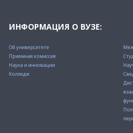
ИНФОРМАЦИЯ О ВУЗЕ:
Об университете
Меж
Приемная комиссия
Сту
Наука и инновации
Нау
Колледж
Све
Дис
вза
фун
Пол
пер