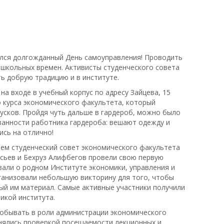
ялся долгожданный День самоуправления! Проводить
школьных времен. Активисты студенческого совета
 добрую традицию и в институте.
на входе в учебный корпус по адресу Зайцева, 15
го курса экономического факультета, который
усков. Пройдя чуть дальше в гардероб, можно было
занности работника гардероба: вешают одежду и
ись на отлично!
нем студенческий совет экономического факультета
сьев и Бехруз Алифбегов провели свою первую
зали о родном Институте экономики, управления и
ганизовали небольшую викторину для того, чтобы
ный им материал. Самые активные участники получили
икой института.
побывать в роли администрации экономического
нялись проверкой посещаемости лекционных и