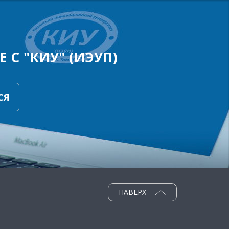
 С "КИУ" (ИЭУП)
СЯ
НАВЕРХ