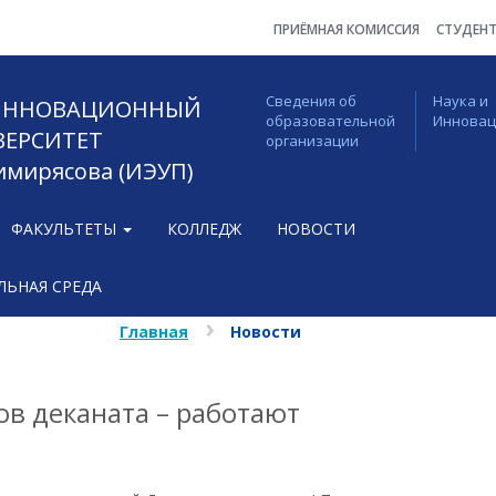
ПРИЁМНАЯ КОМИССИЯ
СТУДЕН
Сведения об
Наука и
 ИННОВАЦИОННЫЙ
образовательной
Иннова
ВЕРСИТЕТ
организации
Тимирясова (ИЭУП)
ФАКУЛЬТЕТЫ
КОЛЛЕДЖ
НОВОСТИ
ЬНАЯ СРЕДА
Главная
Новости
ов деканата – работают