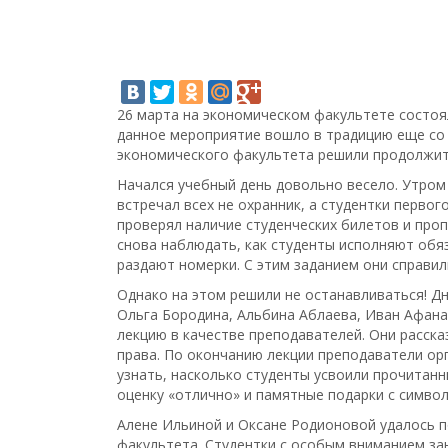
26 марта на экономическом факультете состо
данное мероприятие вошло в традицию еще со 
экономического факультета решили продолжить
Начался учебный день довольно весело. Утром 
встречал всех не охранник, а студентки перво
проверял наличие студенческих билетов и проп
снова наблюдать, как студенты исполняют обя
раздают номерки. С этим заданием они справил
Однако на этом решили не останавливаться! Д
Ольга Бородина, Альбина Аблаева, Иван Афана
лекцию в качестве преподавателей. Они расска
права. По окончанию лекции преподаватели ор
узнать, насколько студенты усвоили прочитан
оценку «отлично» и памятные подарки с символ
Алене Ильиной и Оксане Родионовой удалось 
факультета. Студентки с особым вниманием за