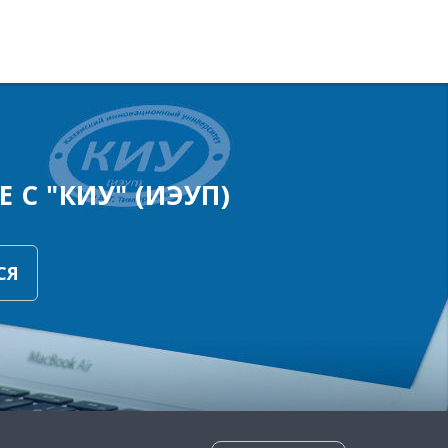
 С "КИУ" (ИЭУП)
СЯ