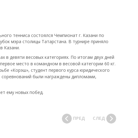
ного тенниса состоялся Чемпионат г. Казани по
убок мэра столицы Татарстана. В турнире приняло
в Казани.
х в девяти весовых категориях. По итогам двух дней
первое место в командном в весовой категории 60 кг.
рьбе «Корэш», студент первого курса юридического
 соревнований были награждены дипломами,
ет ему новых побед.
ПРЕД
СЛЕД