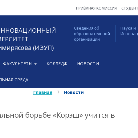
ПРИЁМНАЯ КОМИССИЯ
СТУДЕН
Сведения об
Наука и
 ИННОВАЦИОННЫЙ
образовательной
Иннова
ВЕРСИТЕТ
организации
Тимирясова (ИЭУП)
ФАКУЛЬТЕТЫ
КОЛЛЕДЖ
НОВОСТИ
ЬНАЯ СРЕДА
Главная
Новости
льной борьбе «Корэш» учится в