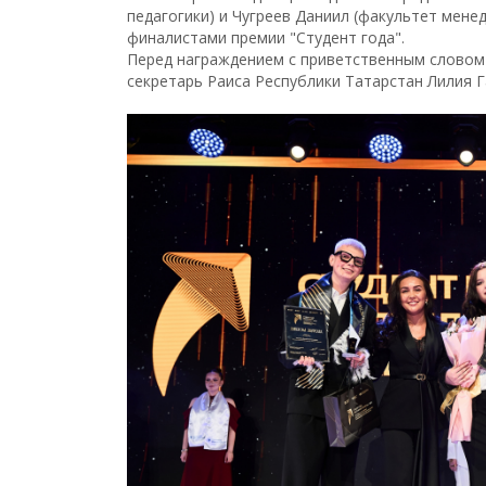
педагогики) и Чугреев Даниил (факультет мене
финалистами премии "Студент года".
Перед награждением с приветственным словом 
секретарь Раиса Республики Татарстан Лилия 