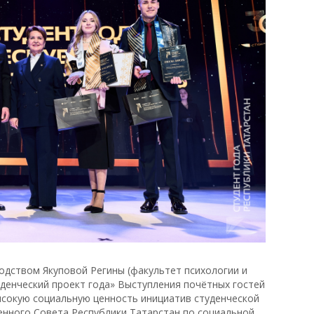
водством Якуповой Регины (факультет психологии и
уденческий проект года» Выступления почётных гостей
ысокую социальную ценность инициатив студенческой
енного Совета Республики Татарстан по социальной