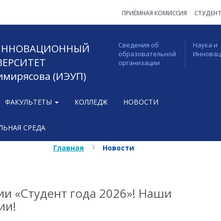
ПРИЁМНАЯ КОМИССИЯ
СТУДЕН
Сведения об
Наука и
 ИННОВАЦИОННЫЙ
образовательной
Иннова
ВЕРСИТЕТ
организации
Тимирясова (ИЭУП)
ФАКУЛЬТЕТЫ
КОЛЛЕДЖ
НОВОСТИ
ЬНАЯ СРЕДА
Главная
Новости
ии «Студент года 2026»! Наши
ии!