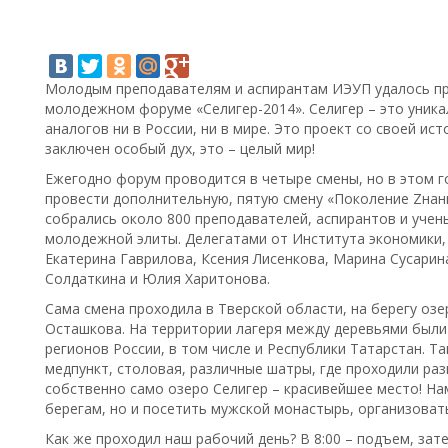
Молодым преподавателям и аспирантам ИЭУП удалось пр
молодежном форуме «Селигер-2014». Селигер – это уник
аналогов ни в России, ни в мире. Это проект со своей ис
заключен особый дух, это – целый мир!
Ежегодно форум проводится в четыре смены, но в этом го
провести дополнительную, пятую смену «Поколение Zнани
собрались около 800 преподавателей, аспирантов и учены
молодежной элиты. Делегатами от Института экономики, у
Екатерина Гаврилова, Ксения Лисенкова, Марина Сусарин
Солдаткина и Юлия Харитонова.
Сама смена проходила в Тверской области, на берегу озе
Осташкова. На территории лагеря между деревьями были
регионов России, в том числе и Республики Татарстан. 
медпункт, столовая, различные шатры, где проходили ра
собственно само озеро Селигер – красивейшее место! Нам
берегам, но и посетить мужской монастырь, организовать
Как же проходил наш рабочий день? В 8:00 – подъем, затем