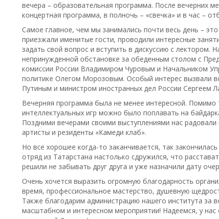
вечера – образовательная программа. После вечерних меро
концертная программа, в полночь – «свечка» и в час – от
Самое главное, чем мы занимались почти весь день – эт
приезжали именитые гости, проводили интересные занят
задать свой вопрос и вступить в дискуссию с лектором. 
непринужденной обстановке за обеденным столом с Пре
комиссии России Владимиром Чуровым и Начальником Уп
политике Олегом Морозовым. Особый интерес вызвали в
Путиным и министром иностранных дел России Сергеем Л
Вечерняя программа была не менее интересной. Помимо 
интеллектуальных игр можно было поплавать на байдарка
Поздними вечерами своими выступлениями нас радовали 
артисты и резиденты «Камеди клаб».
Но все хорошее когда-то заканчивается, так закончилась
отряд из Татарстана настолько сдружился, что расстава
решили не забывать друг друга и уже назначили дату очер
Очень хочется выразить огромную благодарность органи
время, профессиональное мастерство, душевную щедрост
Также благодарим администрацию нашего института за в
масштабном и интересном мероприятии! Надеемся, у нас