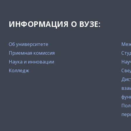
ИНФОРМАЦИЯ О ВУЗЕ:
Об университете
Меж
Приемная комиссия
Сту
Наука и инновации
Нау
Колледж
Све
Дис
вза
фун
Пол
пер