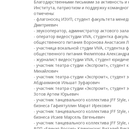
Благодарственными письмами за активность и
Института, патриотизм и поддержку командног
отмечены:
- флагоносец ИЭУП, студент факультета менед
Дмитриевич
- звукооператор, администратор актового зал
- оператор видеостудии VIVA, студентка факуль
общественного питания Воронова Анастасия 
- участница вокальной студии VIVA, студентка 
общественного питания Филиппова Александра
- журналист видеостудии VIVA, студент юриди
- участник театра-студии «Экспромт», студен
Михайлович
- участник театра-студии «Экспромт», студент
Абдрахманов Ильшат Зуфарович
- участник театра-студии «Экспромт», студент
Зотов Артем Юрьевич
- участник танцевального коллектива JFF Styl
бизнеса Гафиятуллин Марат Ирекович
- участник танцевального коллектива JFF Styl
бизнеса Исаев Марсель Евгеньевич
- участник танцевального коллектива JFF Styl
ВПП «Единая Россия» Климонскис Виталий Вик