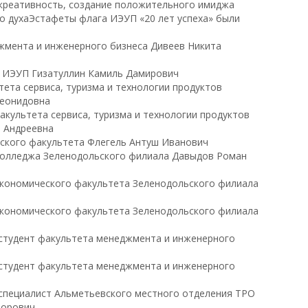
 креативность, создание положительного имиджа
о духаЭстафеты флага ИЭУП «20 лет успеха» были
жмента и инженерного бизнеса Дивеев Никита
а ИЭУП Гизатуллин Камиль Дамирович
тета сервиса, туризма и технологии продуктов
Леонидовна
факультета сервиса, туризма и технологии продуктов
 Андреевна
ческого факультета Флегель Антуш Иванович
т колледжа Зеленодольского филиала Давыдов Роман
 экономического факультета Зеленодольского филиала
 экономического факультета Зеленодольского филиала
e, студент факультета менеджмента и инженерного
e, студент факультета менеджмента и инженерного
e, специалист Альметьевского местного отделения ТРО
торович