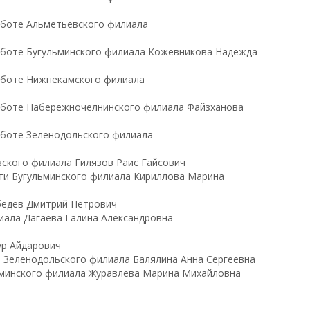
аботе Альметьевского филиала
работе Бугульминского филиала Кожевникова Надежда
работе Нижнекамского филиала
работе Набережночелнинского филиала Файзханова
аботе Зеленодольского филиала
ского филиала Гилязов Раис Гайсович
сти Бугульминского филиала Кириллова Марина
бедев Дмитрий Петрович
иала Дагаева Галина Александровна
ур Айдарович
е Зеленодольского филиала Балялина Анна Сергеевна
льминского филиала Журавлева Марина Михайловна