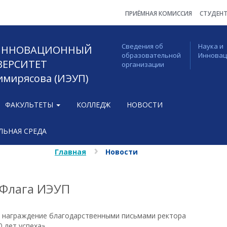
ПРИЁМНАЯ КОМИССИЯ
СТУДЕН
Сведения об
Наука и
 ИННОВАЦИОННЫЙ
образовательной
Иннова
ВЕРСИТЕТ
организации
Тимирясова (ИЭУП)
ФАКУЛЬТЕТЫ
КОЛЛЕДЖ
НОВОСТИ
ЬНАЯ СРЕДА
Главная
Новости
 Флага ИЭУП
ь награждение благодарственными письмами ректора
 лет успеха».