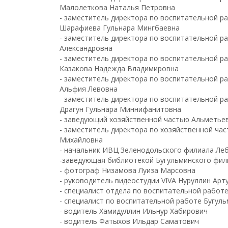
Малолеткова Наталья Петровна
- заместитель директора по воспитательной р
Шарафиева Гульнара Мингбаевна
- заместитель директора по воспитательной 
Александровна
- заместитель директора по воспитательной 
Казакова Надежда Владимировна
- заместитель директора по воспитательной 
Альфия Левовна
- заместитель директора по воспитательной р
Драгун Гульнара Миннифанитовна
- заведующий хозяйственной частью Альметьев
- заместитель директора по хозяйственной ча
Михайловна
- начальник ИВЦ Зеленодольского филиала Ле
-заведующая библиотекой Бугульминского фил
- фотограф Низамова Луиза Марсовна
- руководитель видеостудии VIVA Нуруллин Арт
- специалист отдела по воспитательной работ
- специалист по воспитательной работе Бугу
- водитель Хамидуллин Ильнур Хабирович
- водитель Фатыхов Ильдар Саматович