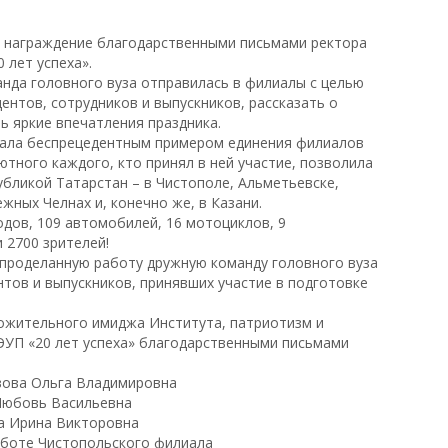
ь награждение благодарственными письмами ректора
 лет успеха».
анда головного вуза отправилась в филиалы с целью
ентов, сотрудников и выпускников, рассказать о
 яркие впечатления праздника.
тала беспрецедентным примером единения филиалов
ютного каждого, кто принял в ней участие, позволила
убликой Татарстан – в Чистополе, Альметьевске,
жных Челнах и, конечно же, в Казани.
одов, 109 автомобилей, 16 мотоциклов, 9
 2700 зрителей!
 проделанную работу дружную команду головного вуза
нтов и выпускников, принявших участие в подготовке
ложительного имиджа Института, патриотизм и
ЭУП «20 лет успеха» благодарственными письмами
вова Ольга Владимировна
 Любовь Васильевна
ва Ирина Викторовна
аботе Чистопольского филиала