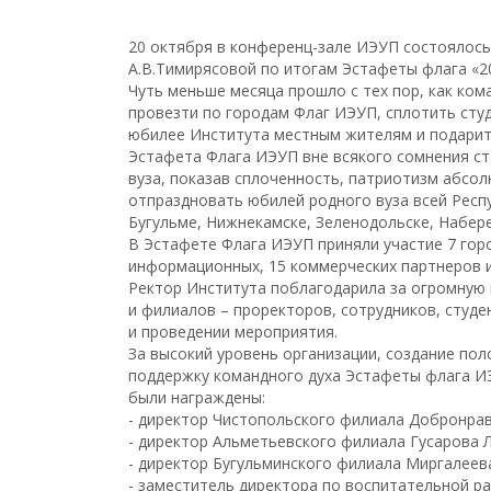
20 октября в конференц-зале ИЭУП состоялос
А.В.Тимирясовой по итогам Эстафеты флага «20
Чуть меньше месяца прошло с тех пор, как ком
провезти по городам Флаг ИЭУП, сплотить студ
юбилее Института местным жителям и подарить
Эстафета Флага ИЭУП вне всякого сомнения с
вуза, показав сплоченность, патриотизм абсол
отпраздновать юбилей родного вуза всей Респ
Бугульме, Нижнекамске, Зеленодольске, Набере
В Эстафете Флага ИЭУП приняли участие 7 гор
информационных, 15 коммерческих партнеров и
Ректор Института поблагодарила за огромную
и филиалов – проректоров, сотрудников, студе
и проведении мероприятия.
За высокий уровень организации, создание по
поддержку командного духа Эстафеты флага И
были награждены:
- директор Чистопольского филиала Добронра
- директор Альметьевского филиала Гусарова
- директор Бугульминского филиала Миргалее
- заместитель директора по воспитательной р