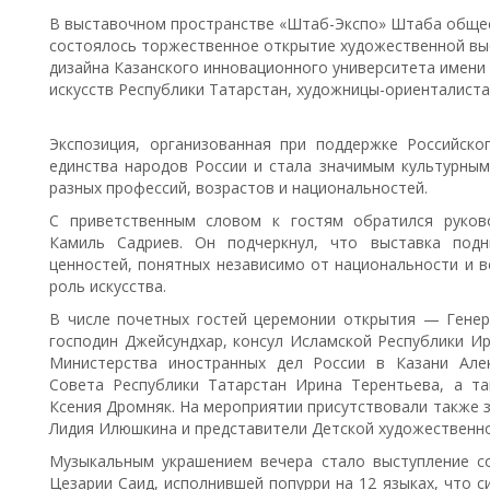
В выставочном пространстве «Штаб-Экспо» Штаба общес
состоялось торжественное открытие художественной выс
дизайна Казанского инновационного университета имени 
искусств Республики Татарстан, художницы-ориенталист
Экспозиция, организованная при поддержке Российско
единства народов России и стала значимым культурны
разных профессий, возрастов и национальностей.
С приветственным словом к гостям обратился руко
Камиль Садриев. Он подчеркнул, что выставка подн
ценностей, понятных независимо от национальности и 
роль искусства.
В числе почетных гостей церемонии открытия — Генер
господин Джейсундхар, консул Исламской Республики Ир
Министерства иностранных дел России в Казани Алек
Совета Республики Татарстан Ирина Терентьева, а т
Ксения Дромняк. На мероприятии присутствовали также 
Лидия Илюшкина и представители Детской художественной
Музыкальным украшением вечера стало выступление с
Цезарии Саид, исполнившей попурри на 12 языках, что 