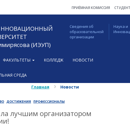
ПРИЁМНАЯ КОМИССИЯ
СТУДЕН
Сведения об
Наука и
 ИННОВАЦИОННЫЙ
образовательной
Иннова
ВЕРСИТЕТ
организации
Тимирясова (ИЭУП)
ФАКУЛЬТЕТЫ
КОЛЛЕДЖ
НОВОСТИ
ЬНАЯ СРЕДА
Главная
Новости
ВО
ДОСТИЖЕНИЯ
ПРОФЕССИОНАЛЫ
ала лучшим организатором
ии!