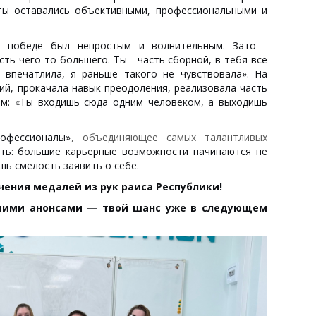
ты оставались объективными, профессиональными и
к победе был непростым и волнительным. Зато -
ть чего-то большего. Ты - часть сборной, в тебя все
 впечатлила, я раньше такого не чувствовала». На
ий, прокачала навык преодоления, реализовала часть
ем: «Ты входишь сюда одним человеком, а выходишь
офессионалы»
, объединяющее самых талантливых
ять: большие карьерные возможности начинаются не
ишь смелость заявить о себе.
ения медалей из рук раиса Республики!
шими анонсами — твой шанс уже в следующем