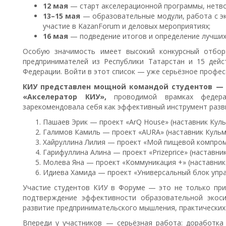
12 мая
— старт акселерационной программы, нетво
13–15 мая
— образовательные модули, работа с эк
участие в KazanForum и деловых мероприятиях;
16 мая
— подведение итогов и определение лучших
Особую значимость имеет высокий конкурсный отбор
предпринимателей из Республики Татарстан и 15 дей
Федерации. Войти в этот список — уже серьёзное профе
КИУ представлен мощной командой студентов — 
«Акселератор КИУ»,
проводимой врамках федера
зарекомендовала себя как эффективный инструмент разви
Пашаев Эрик — проект «ArQ House» (наставник Куль
Галимов Камиль — проект «AURA» (наставник Кульм
Хайруллина Лилия — проект «Мой пищевой компроми
Гарифуллина Алина — проект «Prizeprice» (наставник
Молева Яна — проект «Коммуникация +» (наставник 
Идиева Хамида — проект «Универсальный блок управ
Участие студентов КИУ в Форуме — это не только приз
подтверждение эффективности образовательной экоси
развитие предпринимательского мышления, практических
Впереди у участников — серьёзная работа: доработка 