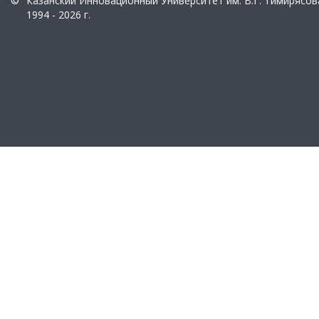
©
Казанский Инновационный Университет им. В.Г. Тимирясов
1994 - 2026 г.