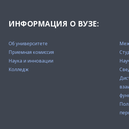
ИНФОРМАЦИЯ О ВУЗЕ:
Об университете
Меж
Приемная комиссия
Сту
Наука и инновации
Нау
Колледж
Све
Дис
вза
фун
Пол
пер