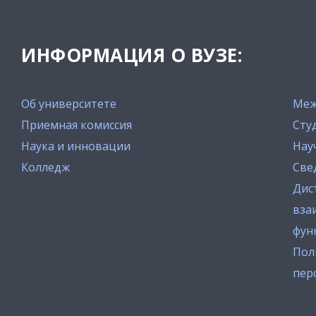
ИНФОРМАЦИЯ О ВУЗЕ:
Об университете
Меж
Приемная комиссия
Сту
Наука и инновации
Нау
Колледж
Све
Дис
вза
фун
Пол
пер