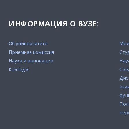
ИНФОРМАЦИЯ О ВУЗЕ:
Об университете
Меж
Приемная комиссия
Сту
Наука и инновации
Нау
Колледж
Све
Дис
вза
фун
Пол
пер