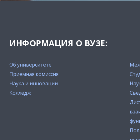
ИНФОРМАЦИЯ О ВУЗЕ:
Об университете
Меж
Приемная комиссия
Сту
Наука и инновации
Нау
Колледж
Све
Дис
вза
фун
Пол
пер