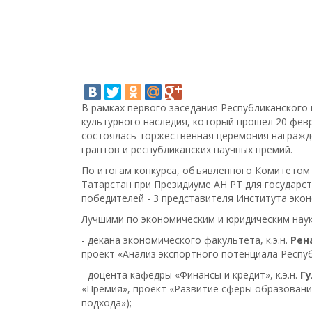
В рамках первого заседания Республиканского 
культурного наследия, который прошел 20 февр
состоялась торжественная церемония награжд
грантов и республиканских научных премий.
По итогам конкурса, объявленного Комитетом 
Татарстан при Президиуме АН РТ для государс
победителей - 3 представителя Института эконо
Лучшими по экономическим и юридическим наук
- декана экономического факультета, к.э.н.
Рен
проект «Анализ экспортного потенциала Респуб
- доцента кафедры «Финансы и кредит», к.э.н.
Г
«Премия», проект «Развитие сферы образовани
подхода»);