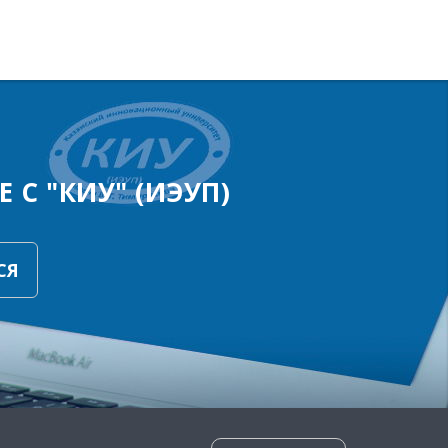
 С "КИУ" (ИЭУП)
СЯ