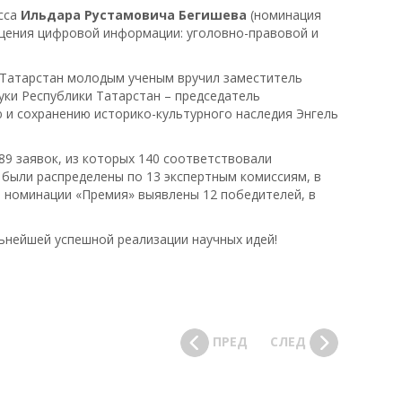
есса
Ильдара Рустамовича Бегишева
(номинация
ащения цифровой информации: уголовно-правовой и
 Татарстан молодым ученым вручил заместитель
уки Республики Татарстан – председатель
ю и сохранению историко-культурного наследия Энгель
89 заявок, из которых 140 соответствовали
 были распределены по 13 экспертным комиссиям, в
В номинации «Премия» выявлены 12 победителей, в
ьнейшей успешной реализации научных идей!
ПРЕД
СЛЕД