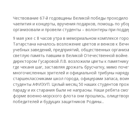
Чествование 67-й годовщины Великой победы проходило 
чаепития и концерты, вручения подарков, помощь по убор
организовали и провели студенты – волонтеры при подде
9 мая уже с 8 часов утра в мемориальном комплексе горо
Татарстана началось возложение цветов и венков к Вечн
учебных заведений, предприятий, общественных организ
светлую память павшим в Великой Отечественной войне.
директором Гусаровой Л.В. возложили цветы к памятнику
где чеканя шаг, заставляя дрожать брусчатку, мимо поч
многочисленных зрителей и официальной трибуны наряду 
старшеклассниками школ города, офицерами запаса, во
студенты АФИЭУП. Целый месяц 50 наших студентов прох
параду и их старания были не напрасны. Наши ребята см
форме военно-морского флота они прошлись, олицетвор
победителей и будущих защитников Родины...