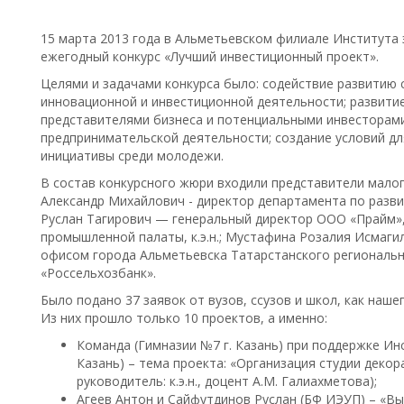
15 марта 2013 года в Альметьевском филиале Института 
ежегодный конкурс «Лучший инвестиционный проект».
Целями и задачами конкурса было: содействие развитию 
инновационной и инвестиционной деятельности; развити
представителями бизнеса и потенциальными инвесторами
предпринимательской деятельности; создание условий д
инициативы среди молодежи.
В состав конкурсного жюри входили представители малого
Александр Михайлович - директор департамента по разв
Руслан Тагирович — генеральный директор ООО «Прайм»
промышленной палаты, к.э.н.; Мустафина Розалия Исмаг
офисом города Альметьевска Татарстанского региональ
«Россельхозбанк».
Было подано 37 заявок от вузов, ссузов и школ, как нашег
Из них прошло только 10 проектов, а именно:
Команда (Гимназии №7 г. Казань) при поддержке Инс
Казань) – тема проекта: «Организация студии деко
руководитель: к.э.н., доцент А.М. Галиахметова);
Агеев Антон и Сайфутдинов Руслан (БФ ИЭУП) – «В