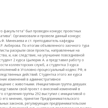
ого факультета" был проведен конкурс проектных
атива". Организовали и провели данный конкурс
.Ф. Минекаева и ст. преподаватель кафедры
.Р. Акберова. По итогам объявленного заочного тура
листы раскрыли свои проекты, направленные на
ва, и, как следствие, на улучшение повседневной
студент 2 курса Цылюрик А. а представил работу о
сти коллекторских служб, а студентка 3 курса
ополнений в Уголовно-процессуальный кодекс РФ, в
ледственных действий. Студентка этого же курса
ение изменений в административное
ащение с животными. Инициативная группа девушек
редставили свой проект о внесений изменений в
го отделения группы 292 выступил с инициативой о
о его мнению, принятие Предпринимательского
льных законов, регулирующих предпринимательские