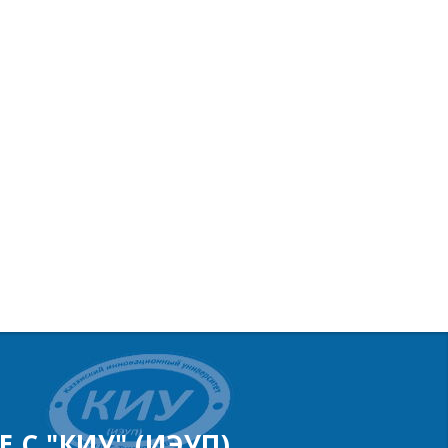
 С "КИУ" (ИЭУП)