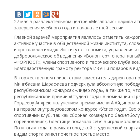
27 мая в развлекательном центре «Мегаполис» царила а
завершения учебного года и начала летней сессии.
Главной задачей мероприятия являлось отметить каждог
активное участие в общественной жизни института, слов
и прославлял имидж Института экономики, управления и п
добровольческое объединения «Волонтер», оперативный
«ФОРПОСТ», члены спортивного и творческого клуба все
Благодарственную грамоту ректора ИЭУП и подарок в ви
В торжественном приветствии заместитель директора по
Мингбаевна Шарафиева подчеркнула абсолютную победу 
республиканском конкурсах «Лидер года», а так же то, ч
республиканской премии «Студент года» в номинации «Гр
Гордееву Андрею получением премии имени А.Айдинова и
на первом внутривузовсвком конкурсе «Успех года». Сво
спортивный клуб, так как сборная команда по баскетболу
соревнованиях, блестяще показала себя в играх молодеж
По итогам года, в рамках городской студенческой спарт
видам спорта занял почетное третье место.