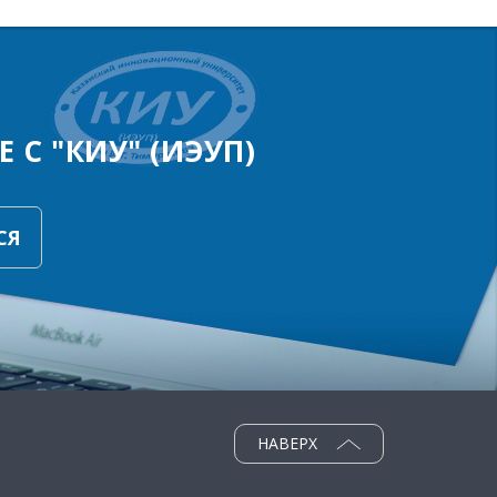
 С "КИУ" (ИЭУП)
СЯ
НАВЕРХ