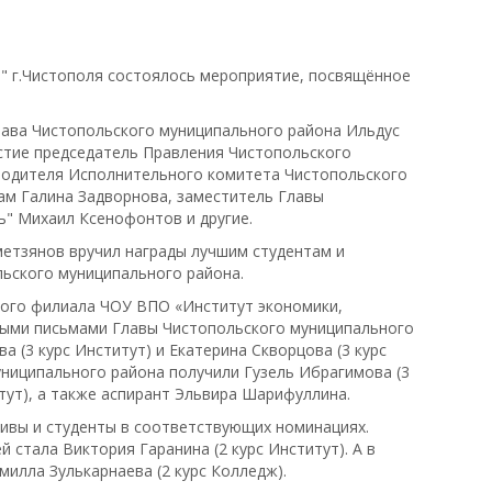
" г.Чистополя состоялось мероприятие, посвящённое
лава Чистопольского муниципального района Ильдус
стие председатель Правления Чистопольского
водителя Исполнительного комитета Чистопольского
ам Галина Задворнова, заместитель Главы
" Михаил Ксенофонтов и другие.
етзянов вручил награды лучшим студентам и
льского муниципального района.
кого филиала ЧОУ ВПО «Институт экономики,
енными письмами Главы Чистопольского муниципального
 (3 курс Институт) и Екатерина Скворцова (3 курс
ниципального района получили Гузель Ибрагимова (3
тут), а также аспирант Эльвира Шарифуллина.
ивы и студенты в соответствующих номинациях.
 стала Виктория Гаранина (2 курс Институт). А в
илла Зулькарнаева (2 курс Колледж).