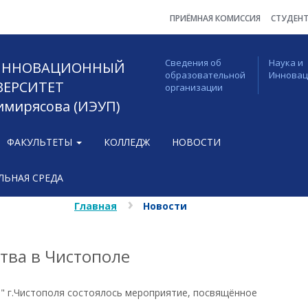
ПРИЁМНАЯ КОМИССИЯ
СТУДЕН
Сведения об
Наука и
 ИННОВАЦИОННЫЙ
образовательной
Иннова
ВЕРСИТЕТ
организации
Тимирясова (ИЭУП)
ФАКУЛЬТЕТЫ
КОЛЛЕДЖ
НОВОСТИ
ЬНАЯ СРЕДА
Главная
Новости
тва в Чистополе
" г.Чистополя состоялось мероприятие, посвящённое