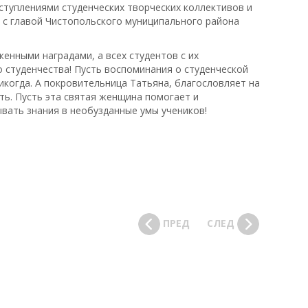
туплениями студенческих творческих коллективов и
с главой Чистопольского муниципального района
енными наградами, а всех студентов с их
 студенчества! Пусть воспоминания о студенческой
никогда. А покровительница Татьяна, благословляет на
уть. Пусть эта святая женщина помогает и
ывать знания в необузданные умы учеников!
ПРЕД
СЛЕД