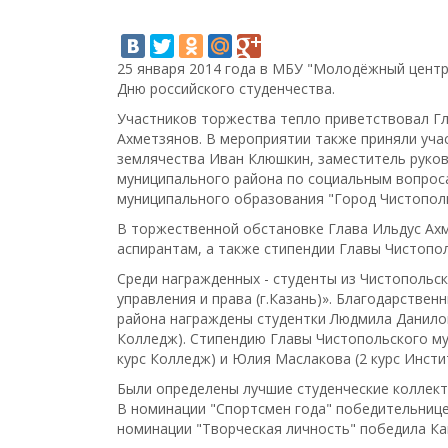
25 января 2014 года в МБУ "Молодёжный центр
Дню российского студенчества.
Участников торжества тепло приветствовал Г
Ахметзянов. В мероприятии также приняли уча
землячества Иван Клюшкин, заместитель руко
муниципального района по социальным вопрос
муниципального образования "Город Чистополь
В торжественной обстановке Глава Ильдус Ахм
аспирантам, а также стипендии Главы Чистопо
Среди награжденных - студенты из Чистопольс
управления и права (г.Казань)». Благодарств
района награждены студентки Людмила Данилова
Колледж). Стипендию Главы Чистопольского му
курс Колледж) и Юлия Маслакова (2 курс Инсти
Были определены лучшие студенческие коллект
В номинации "Спортсмен года" победительницей
номинации "Творческая личность" победила Кам