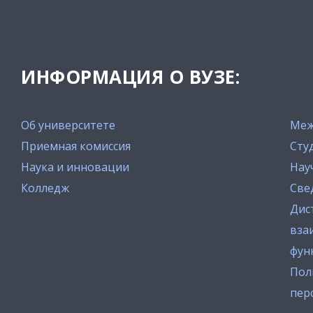
ИНФОРМАЦИЯ О ВУЗЕ:
Об университете
Меж
Приемная комиссия
Сту
Наука и инновации
Нау
Колледж
Све
Дис
вза
фун
Пол
пер